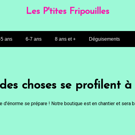
Les P'tites Fripouilles
-5 ans
6-7 ans
8 ans et +
Déguisements
es choses se profilent à 
 d’énorme se prépare ! Notre boutique est en chantier et sera bi