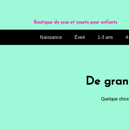
Aller
au
contenu
Boutique de jeux et jouets pour enfants
Naissance
Éveil
1-3 ans
4
De grand
Quelque chose