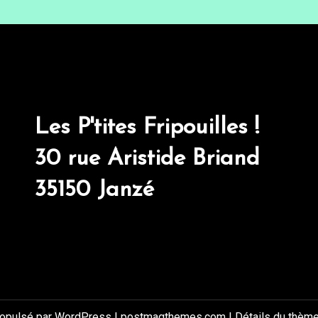
Les P'tites Fripouilles !
30 rue Aristide Briand
35150 Janzé
ropulsé par WordPress
|
postmagthemes.com
|
Détails du thèm