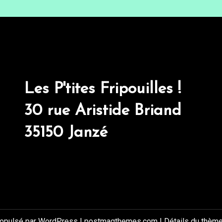
Les P'tites Fripouilles !
30 rue Aristide Briand
35150 Janzé
ropulsé par WordPress
|
postmagthemes.com
|
Détails du thèm