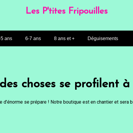
Les P'tites Fripouilles
-5 ans
6-7 ans
8 ans et +
Déguisements
es choses se profilent à 
 d’énorme se prépare ! Notre boutique est en chantier et sera bi