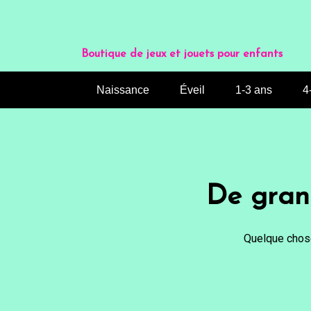
Aller
au
contenu
Boutique de jeux et jouets pour enfants
Naissance
Éveil
1-3 ans
4
De grand
Quelque chose