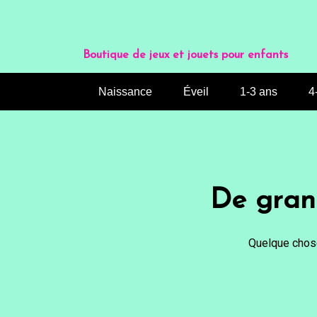
Aller
au
contenu
Boutique de jeux et jouets pour enfants
Naissance
Éveil
1-3 ans
4
De grand
Quelque chose