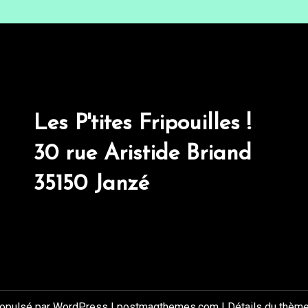
Les P'tites Fripouilles !
30 rue Aristide Briand
35150 Janzé
ropulsé par WordPress
|
postmagthemes.com
|
Détails du thèm