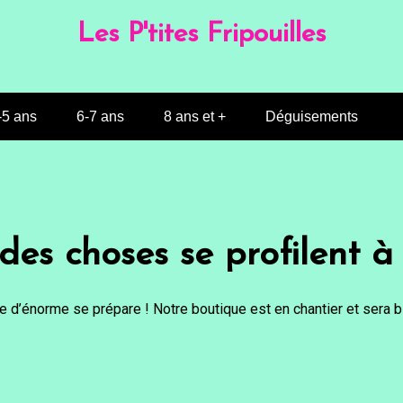
Les P'tites Fripouilles
-5 ans
6-7 ans
8 ans et +
Déguisements
es choses se profilent à 
 d’énorme se prépare ! Notre boutique est en chantier et sera bi