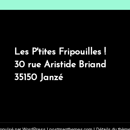
Les P'tites Fripouilles !
30 rue Aristide Briand
35150 Janzé
ropulsé par WordPress
|
postmagthemes.com
|
Détails du thèm