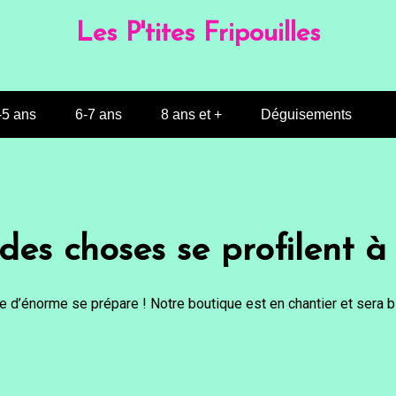
Les P'tites Fripouilles
-5 ans
6-7 ans
8 ans et +
Déguisements
es choses se profilent à 
 d’énorme se prépare ! Notre boutique est en chantier et sera bi