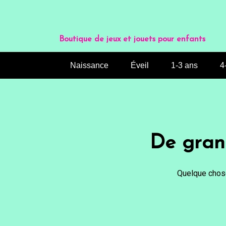
Aller
au
contenu
Boutique de jeux et jouets pour enfants
Naissance
Éveil
1-3 ans
4
De grand
Quelque chose