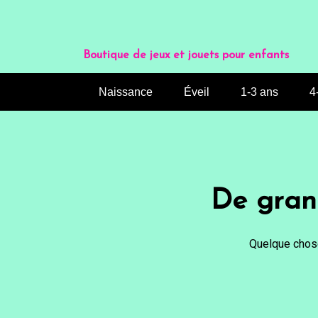
Aller
au
contenu
Boutique de jeux et jouets pour enfants
Naissance
Éveil
1-3 ans
4
De grand
Quelque chose