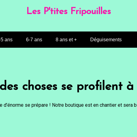
Les P'tites Fripouilles
-5 ans
6-7 ans
8 ans et +
Déguisements
es choses se profilent à 
 d’énorme se prépare ! Notre boutique est en chantier et sera bi