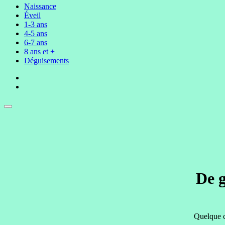
Naissance
Éveil
1-3 ans
4-5 ans
6-7 ans
8 ans et +
Déguisements
De g
Quelque c