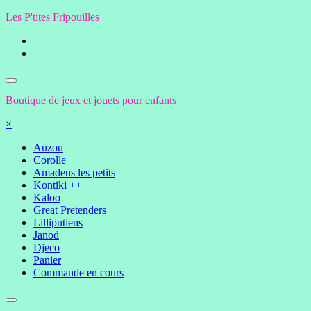
Aller
Les P'tites Fripouilles
au
contenu
Boutique de jeux et jouets pour enfants
×
Auzou
Corolle
Amadeus les petits
Kontiki ++
Kaloo
Great Pretenders
Lilliputiens
Janod
Djeco
Panier
Commande en cours