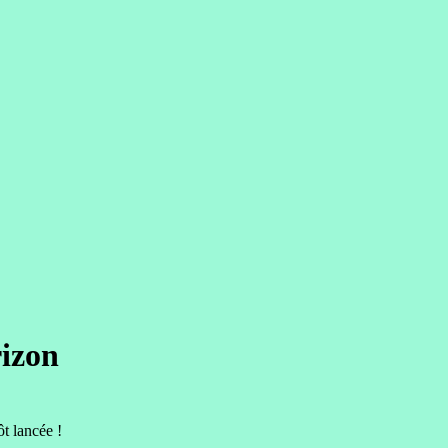
rizon
t lancée !