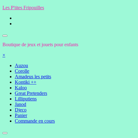
Aller
Les P'tites Fripouilles
au
contenu
Boutique de jeux et jouets pour enfants
×
Auzou
Corolle
Amadeus les petits
Kontiki ++
Kaloo
Great Pretenders
Lilliputiens
Janod
Djeco
Panier
Commande en cours