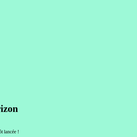
rizon
t lancée !