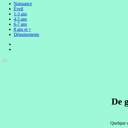
Naissance
Éveil
1-3 ans
4-5 ans
6-7 ans
8 ans et +
Déguisements
De g
Quelque c