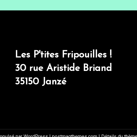
Les P'tites Fripouilles !
30 rue Aristide Briand
35150 Janzé
ropulsé par WordPress
|
postmagthemes.com
|
Détails du thèm