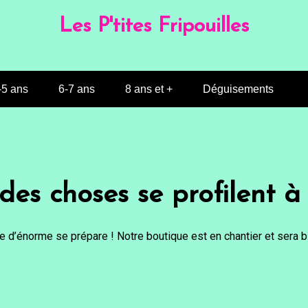
Les P'tites Fripouilles
-5 ans
6-7 ans
8 ans et +
Déguisements
es choses se profilent à 
 d’énorme se prépare ! Notre boutique est en chantier et sera bi