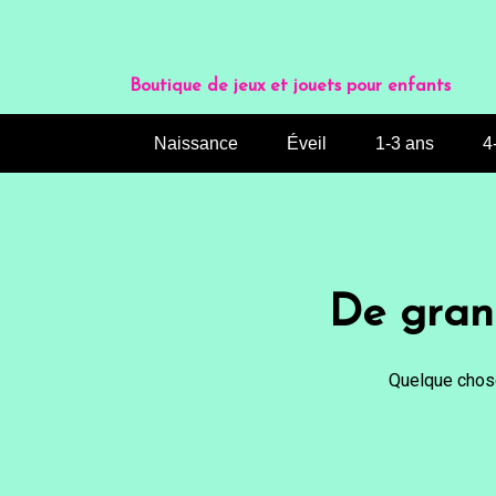
Aller
au
contenu
Boutique de jeux et jouets pour enfants
Naissance
Éveil
1-3 ans
4
De grand
Quelque chose