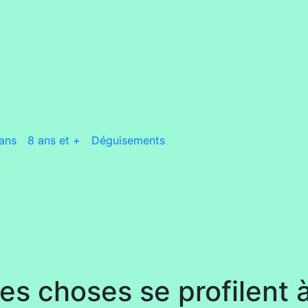
ans
8 ans et +
Déguisements
s choses se profilent à